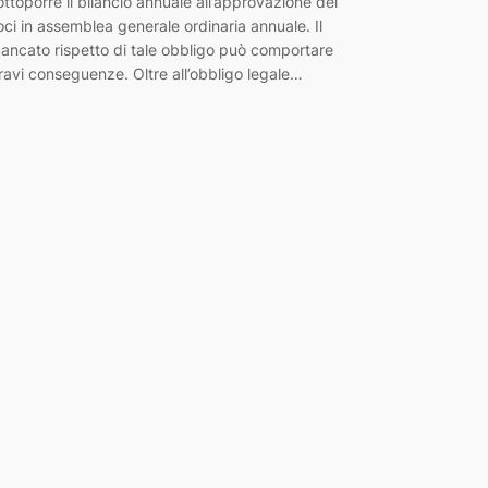
ottoporre il bilancio annuale all’approvazione dei
oci in assemblea generale ordinaria annuale. Il
ancato rispetto di tale obbligo può comportare
ravi conseguenze. Oltre all’obbligo legale…