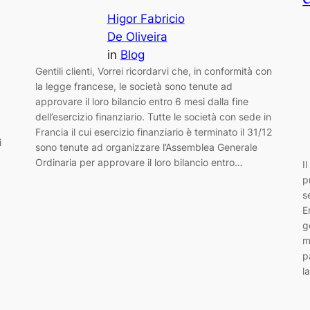
Higor Fabricio
De Oliveira
in
Blog
Gentili clienti, Vorrei ricordarvi che, in conformità con
la legge francese, le società sono tenute ad
approvare il loro bilancio entro 6 mesi dalla fine
dell’esercizio finanziario. Tutte le società con sede in
Francia il cui esercizio finanziario è terminato il 31/12
i
sono tenute ad organizzare l’Assemblea Generale
Ordinaria per approvare il loro bilancio entro…
I
p
s
E
g
m
p
l