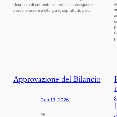
a
sicurezza di entrambe le parti. Le conseguenze
s
possono essere molto gravi, soprattutto per…
a
c
p
C
p
Approvazione del Bilancio
Gen 19, 2026
—
da