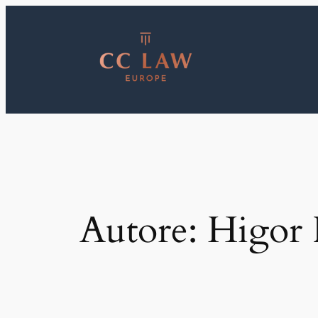
Vai
al
contenuto
Autore:
Higor 