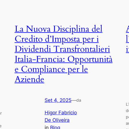
La Nuova Disciplina del
Credito d’Imposta per i
Dividendi Transfrontalieri
Italia-Francia: Opportunità
e Compliance per le
Aziende
Set 4, 2025
—
da
L
d
Higor Fabricio
r
p
De Oliveira
a
e
in
Blog