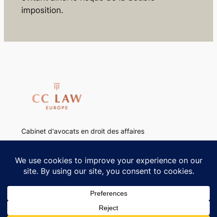
imposition.
Cabinet d'avocats en droit des affaires
Français
Italiano
Português
Le cabinet
Lo studio
O escritório
Savoir-faire
Savoir-faire
Áreas de atuação
Team
Team
Equipe
Contact
Contatto
Contato
Mentions légales
Menzioni legali
Menções legais