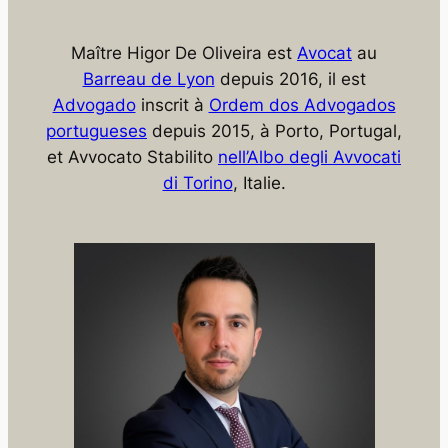
Maître Higor De Oliveira est
Avocat
au
Barreau de Lyon
depuis 2016, il est
Advogado
inscrit à
Ordem dos Advogados
portugueses
depuis 2015, à Porto, Portugal,
et
Avvocato Stabilito
nell’Albo degli Avvocati
di Torino
, Italie.