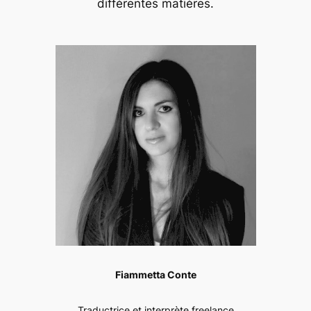
différentes matières.
Fiammetta Conte
Traductrice et interprète freelance