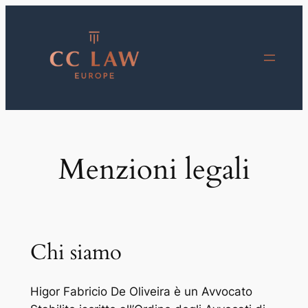
Vai
al
contenuto
Menzioni legali
Chi siamo
Higor Fabricio De Oliveira è un Avvocato