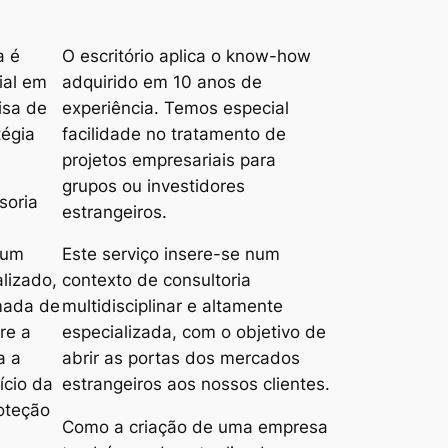
a é
O escritório aplica o
know-how
ial em
adquirido em 10 anos de
isa de
experiência. Temos especial
tégia
facilidade no tratamento de
projetos empresariais para
grupos ou investidores
soria
estrangeiros.
 um
Este serviço insere-se num
lizado,
contexto de consultoria
omada de
multidisciplinar e altamente
re a
especializada, com o objetivo de
a a
abrir as portas dos mercados
ício da
estrangeiros aos nossos clientes.
oteção
Como a criação de uma empresa