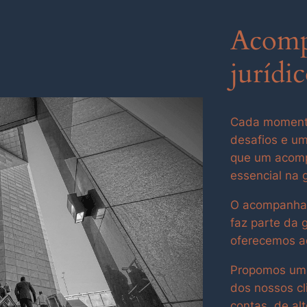
Acomp
jurídi
Cada momento
desafios e um
que um acomp
essencial na 
O acompanham
faz parte da 
oferecemos ao
Propomos uma
dos nossos cl
contas, de al