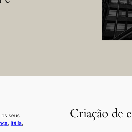
Criação de 
os seus
nça
,
Itália
,