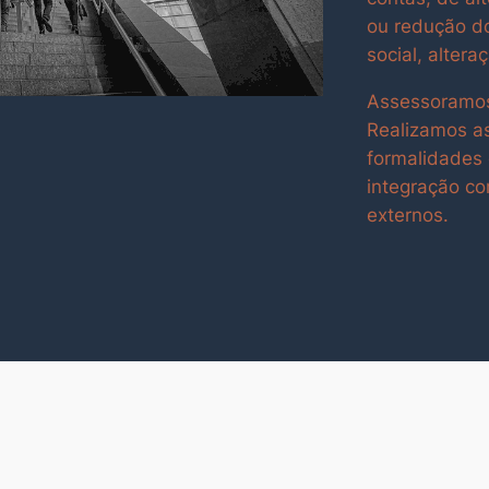
ou redução do
social, altera
Assessoramos
Realizamos a
formalidades 
integração co
externos.