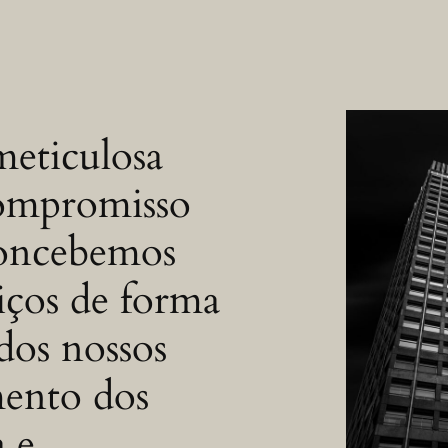
eticulosa
compromisso
concebemos
viços de forma
dos nossos
mento dos
a e