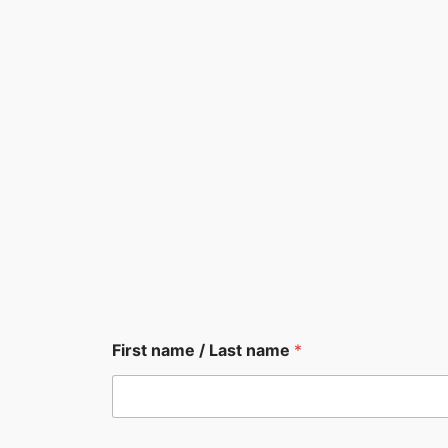
L
First name / Last name
*
a
s
t
/
L