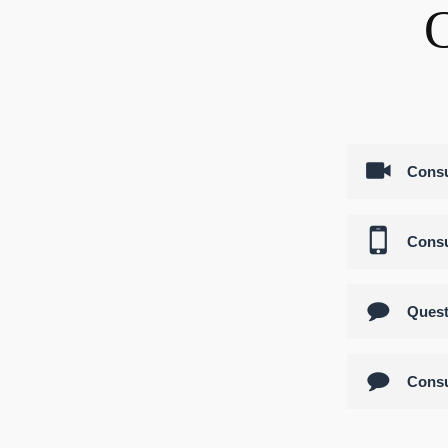
C
Consu
Consu
Quest
Consu