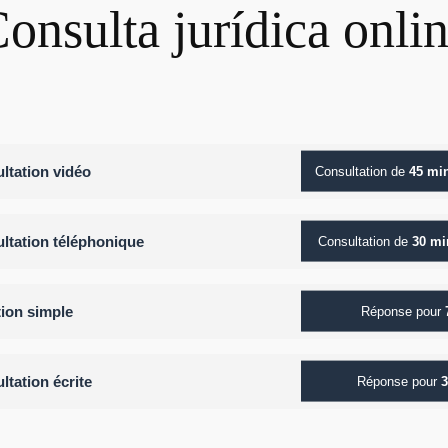
onsulta jurídica onli
ltation vidéo
Consultation de
45 mi
ltation téléphonique
Consultation de
30 mi
ion simple
Réponse pour
ltation écrite
Réponse pour
3