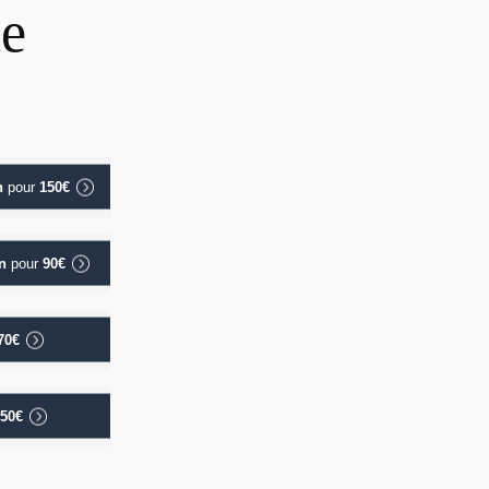
ne
n
pour
150€
n
pour
90€
70€
50€