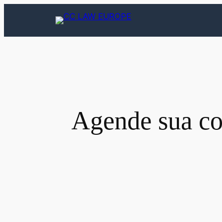
Saltar
para
o
conteúdo
Agende sua co