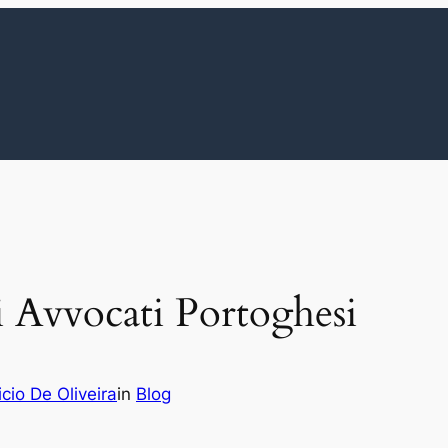
li Avvocati Portoghesi
cio De Oliveira
in
Blog