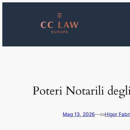
Vai
al
contenuto
Poteri Notarili deg
Mag 13, 2026
—
Higor Fabri
da