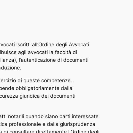
cati iscritti all’Ordine degli Avvocati
buisce agli avvocati la facoltà di
lianza), l’autenticazione di documenti
raduzione.
esercizio di queste competenze.
dipende obbligatoriamente dalla
sicurezza giuridica dei documenti
tti notarili quando siano parti interessate
’etica professionale e dalla giurisprudenza
da di consultare direttamente l’Ordine degli