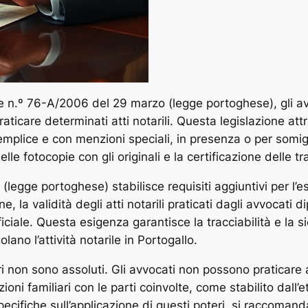
e n.º 76-A/2006 del 29 marzo (legge portoghese), gli avvo
care determinati atti notarili. Questa legislazione attri
semplice e con menzioni speciali, in presenza o per somig
elle fotocopie con gli originali e la certificazione delle t
legge portoghese) stabilisce requisiti aggiuntivi per l’
a validità degli atti notarili praticati dagli avvocati 
iciale. Questa esigenza garantisce la tracciabilità e la 
olano l’attività notarile in Portogallo.
i non sono assoluti. Gli avvocati non possono praticare a
ioni familiari con le parti coinvolte, come stabilito dall
pecifiche sull’applicazione di questi poteri, si raccoman