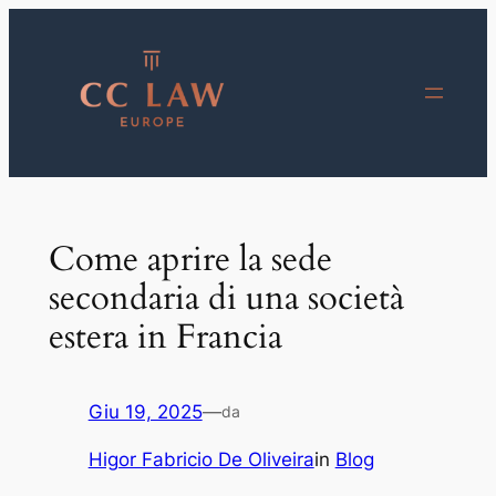
Vai
al
contenuto
Come aprire la sede
secondaria di una società
estera in Francia
Giu 19, 2025
—
da
Higor Fabricio De Oliveira
in
Blog