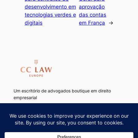
desenvolvimento em
aprovação
tecnologias verdes e
das contas
digitais
em França
→
Um escritório de advogados boutique em direito
empresarial
Français
Italiano
Português
Le cabinet
Lo studio
O escritório
Savoir-faire
Savoir-faire
Áreas de atuação
Team
Team
Equipe