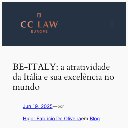
Saltar
para
o
conteúdo
BE-ITALY: a atratividade
da Itália e sua excelência no
mundo
Jun 19, 2025
—
por
Higor Fabricio De Oliveira
em
Blog